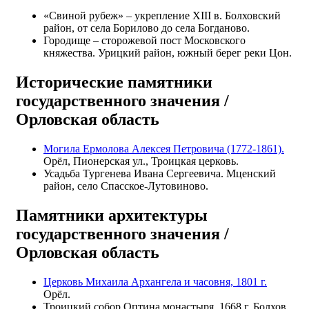
«Свиной рубеж» – укрепление XIII в. Болховский
район, от села Борилово до села Богданово.
Городище – сторожевой пост Московского
княжества. Урицкий район, южный берег реки Цон.
Исторические памятники
государственного значения /
Орловская область
Могила Ермолова Алексея Петровича (1772-1861).
Орёл, Пионерская ул., Троицкая церковь.
Усадьба Тургенева Ивана Сергеевича. Мценский
район, село Спасское-Лутовиново.
Памятники архитектуры
государственного значения /
Орловская область
Церковь Михаила Архангела и часовня, 1801 г.
Орёл.
Троицкий собор Оптина монастыря, 1668 г. Болхов