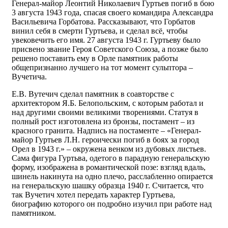
Генерал-майор Леонтий Николаевич Гуртьев погиб в бою
3 августа 1943 года, спасая своего командира Александра
Васильевича Горбатова. Рассказывают, что Горбатов
винил себя в смерти Гуртьева, и сделал всё, чтобы
увековечить его имя. 27 августа 1943 г. Гуртьеву было
присвено звание Героя Советского Союза, а позже было
решено поставить ему в Орле памятник работы
общепризнанно лучшего на тот момент сульптора –
Вучетича.
Е.В. Вутечич сделал памятник в соавторстве с
архитектором Я.Б. Белопольским, с которым работал и
над другими своими великими творениями. Статуя в
полный рост изготовлена из бронзы, постамент – из
красного гранита. Надпись на постаменте – «Генерал-
майор Гуртьев Л.Н. героически погиб в боях за город
Орел в 1943 г.» – окружена венком из дубовых листьев.
Сама фигура Гуртьва, одетого в парадную генеральскую
форму, изображена в романтической позе: взгляд вдаль,
шинель накинута на одно плечо, расслабленно опирается
на генеральскую шашку образца 1940 г. Считается, что
так Вучетич хотел передать характер Гуртьева,
биографию которого он подробно изучил при работе над
памятником.