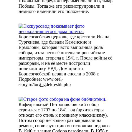
Школьный переулок переименовали в бульвар
Победы. Тогда же его реконструировали и
немного изменили его положение.
Борисоглебская церковь, где крестили Ивана
Тургенева, где бывали Каменские и
Ермоловы, которая часто выполняла роль
собора, из-за чего её посещали российские
императоры, сгорела в 1941 г. После войны её
разобрали, и на её месте построили
поликлинику УВД. Дом причта
Борисоглебской церкви снесли в 2008 г.
Подробнее: www.orel-
story.ru/turg_gdekrestili.php
Кафедральный Петропавловский собор
строился с 1797 по 1841 год (архитекторы
относят его стиль к позднему классицизму).
Потом собор несколько раз закрывали на
ремонт, свою функцию он исполнял недолго.
В 1940 г. здание Собора разобрали. В 1958 г.