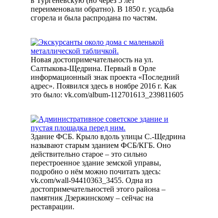
в Тургеневскую (но через 5 лет
переименовали обратно). В 1850 г. усадьба
сгорела и была распродана по частям.
Новая достопримечательность на ул.
Салтыкова-Щедрина. Первый в Орле
информационный знак проекта «Последний
адрес». Появился здесь в ноябре 2016 г. Как
это было: vk.com/album-112701613_239811605
Здание ФСБ. Крыло вдоль улицы С.-Щедрина
называют старым зданием ФСБ/КГБ. Оно
действительно старое – это сильно
перестроенное здание земской управы,
подробно о нём можно почитать здесь:
vk.com/wall-94410363_3455. Одна из
достопримечательностей этого района –
памятник Дзержинскому – сейчас на
реставрации.