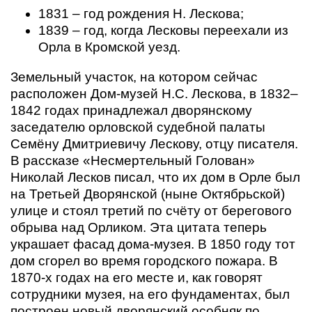
1831 – год рождения Н. Лескова;
1839 – год, когда Лесковы переехали из
Орла в Кромской уезд.
Земельный участок, на котором сейчас
расположен Дом-музей Н.С. Лескова, в 1832–
1842 годах принадлежал дворянскому
заседателю орловской судебной палаты
Семёну Дмитриевичу Лескову, отцу писателя.
В рассказе «Несмертельный Голован»
Николай Лесков писал, что их дом в Орле был
на Третьей Дворянской (ныне Октябрьской)
улице и стоял третий по счёту от берегового
обрыва над Орликом. Эта цитата теперь
украшает фасад дома-музея. В 1850 году тот
дом сгорел во время городского пожара. В
1870-х годах на его месте и, как говорят
сотрудники музея, на его фундаментах, был
построен новый дворянский особняк по