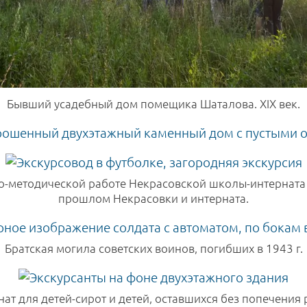
Бывший усадебный дом помещика Шаталова. XIX век.
о-методической работе Некрасовской школы-интерната
прошлом Некрасовки и интерната.
Братская могила советских воинов, погибших в 1943 г.
т для детей-сирот и детей, оставшихся без попечения р