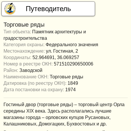
Путеводитель
Торговые ряды
Тип объекта:
Памятник архитектуры и
градостроительства
Туристам
Категория охраны:
Федерального значения
Местонахождение:
ул. Гостиная, 2
Главные достопримечательности
Координаты:
52.964691, 36.069257
Государственные музеи
Номер в реестре ОКН:
571510290650006
Район:
Заводской
Наименование ОКН:
Торговые ряды
Объекты культурного наследия
Датировка (по реестру ОКН):
1849
Категория
Дата постановки на охрану:
Фед.
1974
Рег.
Мест.
Тип
Архит.
Истор.
Искус.
Гостиный двор (торговые ряды) – торговый центр Орла
середины XIX века. Здесь располагались лучшие
Загрузить данные из госреестра
магазины города – орловских купцов Русановых,
Калашниковых, Домогацких, Бухвостовых и др.
Найдено объектов: 304