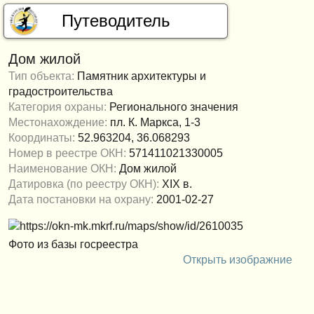
Путеводитель
Дом жилой
Тип объекта:
Памятник архитектуры и
градостроительства
Туристам
Категория охраны:
Регионального значения
Местонахождение:
пл. К. Маркса, 1-3
Главные достопримечательности
Координаты:
52.963204, 36.068293
Государственные музеи
Номер в реестре ОКН:
571411021330005
Наименование ОКН:
Дом жилой
Датировка (по реестру ОКН):
XIX в.
Объекты культурного наследия
Дата постановки на охрану:
2001-02-27
Категория
Фед.
Рег.
Мест.
Тип
Архит.
Истор.
Искус.
Фото из базы госреестра
Открыть изображние
Загрузить данные из госреестра
Найдено объектов: 304